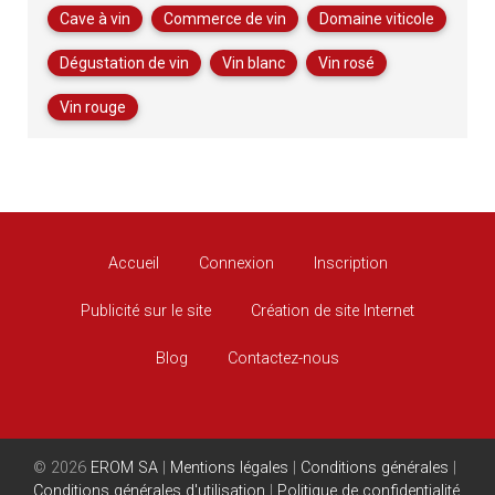
Cave à vin
Commerce de vin
Domaine viticole
Dégustation de vin
Vin blanc
Vin rosé
Vin rouge
Accueil
Connexion
Inscription
Publicité sur le site
Création de site Internet
Blog
Contactez-nous
© 2026
EROM SA
|
Mentions légales
|
Conditions générales
|
Conditions générales d'utilisation
|
Politique de confidentialité